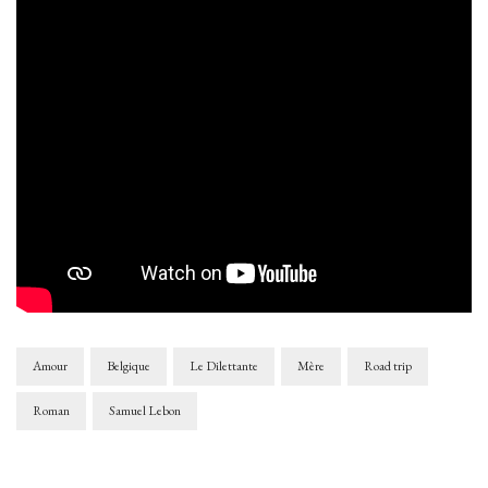
Amour
Belgique
Le Dilettante
Mère
Road trip
Roman
Samuel Lebon