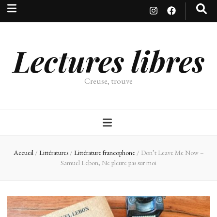
Lectures libres
Creuse, trouve
Accueil
/
Littératures
/
Littérature francophone
/
Don’t Leave Me Now –
Samuel Lebon, Ne pleure pas sur moi