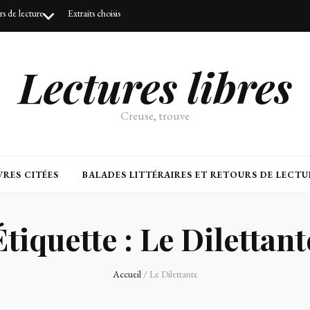
urs de lecture
Extraits choisis
Lectures libres
Creuse, trouve
RES CITÉES
BALADES LITTÉRAIRES ET RETOURS DE LECTU
Étiquette :
Le Dilettant
Accueil
/
Le Dilettante