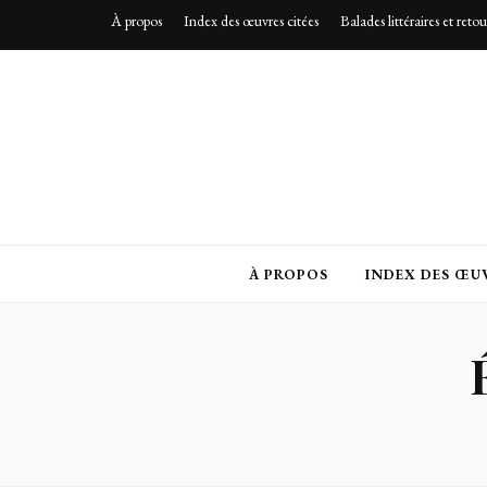
À propos
Index des œuvres citées
Balades littéraires et reto
À PROPOS
INDEX DES ŒUV