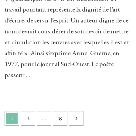
travail pourtant représente la dignité de l’art
d’écrire, de servir l’esprit. Un auteur digne de ce
nom devrait considérer de son devoir de mettre
en circulation les œuvres avec lesquelles il est en
affinité ». Ainsi s’exprime Armel Guerne, en
1977, pour le journal Sud-Ouest. Le poète
passeur …
Pagination
Page
Page
Page
1
2
…
39
des