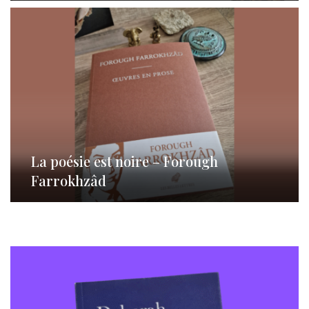
La poésie est noire – Forough
Farrokhzâd