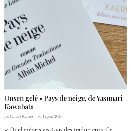
Onsen gelé • Pays de neige, de Yasunari
Kawabata
par
Paméla Ramos
le
12 juin 2025
« Quel mépris vis-à-vis des traducteurs. Ce