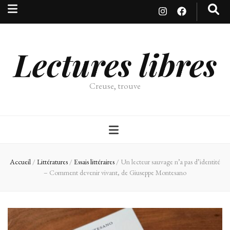
Lectures libres
Creuse, trouve
Accueil
/
Littératures
/
Essais littéraires
/
Un lecteur sauvage n’a pas d’identité
– Comment devenir vivant, de Giuseppe Montesano