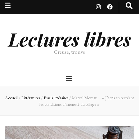
Lectures libres
Creuse, trouve
Accueil
/
Littératures
/
Essais littéraires
/
Marcel Moreau – « J’écris en recréant
les conditions d’intensité du pillage »