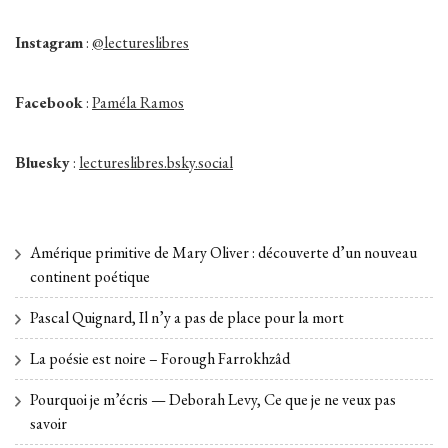
Instagram
:
@lectureslibres
Facebook
:
Paméla Ramos
Bluesky
:
lectureslibres.bsky.social
Amérique primitive de Mary Oliver : découverte d’un nouveau
continent poétique
Pascal Quignard, Il n’y a pas de place pour la mort
La poésie est noire – Forough Farrokhzâd
Pourquoi je m’écris — Deborah Levy, Ce que je ne veux pas
savoir