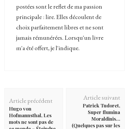
postées sont le reflet de ma passion
principale : lire. Elles découlent de
choix parfaitement libres et ne sont
jamais rémunérées. Lorsqu'un livre
m'a été offert, je l'indique.
Navigation
Article suivant
Article précédent
d'article
Patrick Tudoret,
Hugo von
Super flumina
Hofmannsthal, Les
Moraldinis…
mots ne sont pas de
(Quelques pas sur les
ce monde – Éteindre