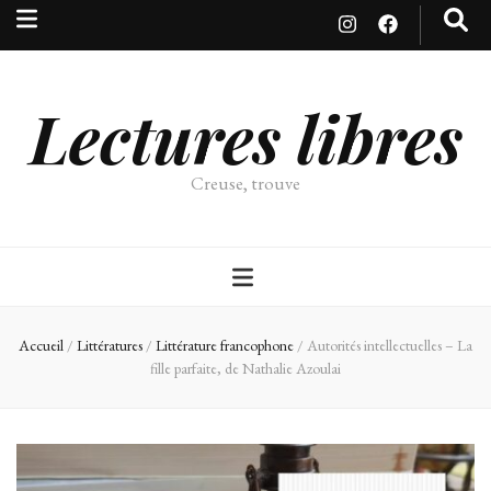
Lectures libres
Creuse, trouve
Accueil
/
Littératures
/
Littérature francophone
/
Autorités intellectuelles – La
fille parfaite, de Nathalie Azoulai