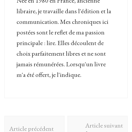
Née en 1980 en France, ancienne
libraire, je travaille dans l'édition et la
communication. Mes chroniques ici
postées sont le reflet de ma passion
principale : lire. Elles découlent de
choix parfaitement libres et ne sont
jamais rémunérées. Lorsqu'un livre
m'a été offert, je l'indique.
Navigation
Article suivant
Article précédent
d'article