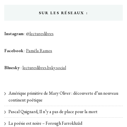
SUR LES RÉSEAUX :
Instagram
:
@lectureslibres
Facebook
:
Paméla Ramos
Bluesky
:
lectureslibres.bsky.social
Amérique primitive de Mary Oliver : découverte d’un nouveau
continent poétique
Pascal Quignard, Il n’y a pas de place pour la mort
La poésie est noire – Forough Farrokhzâd