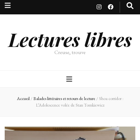
Lectures libres
Creuse, trouve
Accueil
/
Balades littéraires et retours de lecture
/
Shoa corridor :
L’Adolescence volée de Stan Tomkiewicz