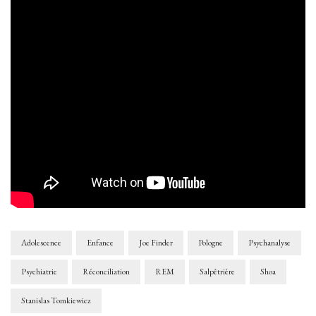
Adolescence
Enfance
Joe Finder
Pologne
Psychanalyse
Psychiatrie
Réconciliation
REM
Salpêtrière
Shoa
Stanislas Tomkiewicz