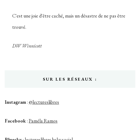
C'est une joie d'être caché, mais un désastre de ne pas être
trouvé.
DW Winnicott
SUR LES RÉSEAUX :
Instagram
:
@lectureslibres
Facebook
:
Paméla Ramos
Bluesky
:
lectureslibres.bsky.social