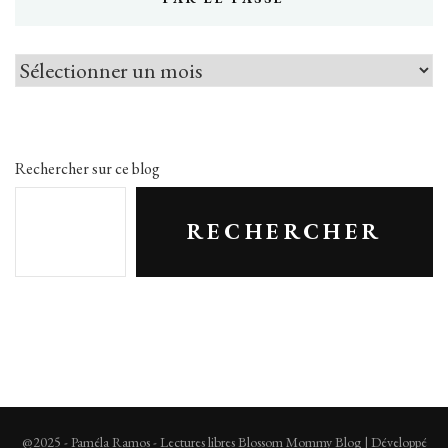
Par
le
passé
Rechercher sur ce blog
RECHERCHER
@2025 - Paméla Ramos - Lectures libres
Blossom Mommy Blog | Développé