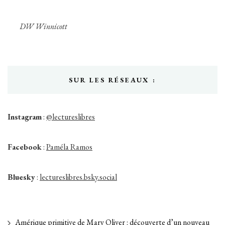
DW Winnicott
SUR LES RÉSEAUX :
Instagram
:
@lectureslibres
Facebook
:
Paméla Ramos
Bluesky
:
lectureslibres.bsky.social
Amérique primitive de Mary Oliver : découverte d’un nouveau