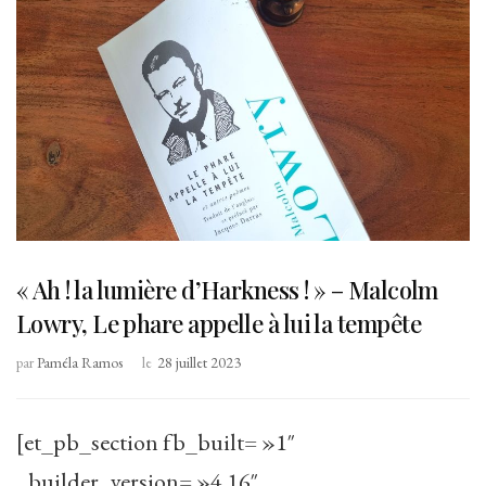
« Ah ! la lumière d’Harkness ! » – Malcolm
Lowry, Le phare appelle à lui la tempête
par
Paméla Ramos
le
28 juillet 2023
[et_pb_section fb_built= »1″
_builder_version= »4.16″