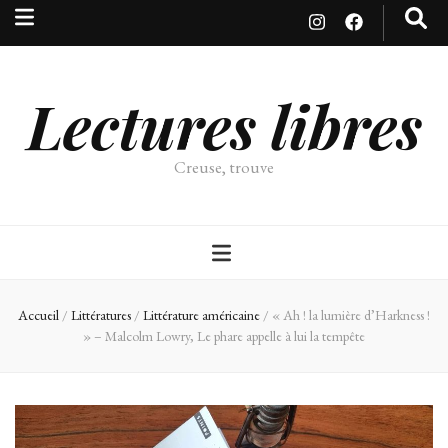
Lectures libres
Creuse, trouve
Accueil
/
Littératures
/
Littérature américaine
/
« Ah ! la lumière d’Harkness !
» – Malcolm Lowry, Le phare appelle à lui la tempête