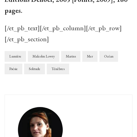
pages.
[/et_pb_text][/et_pb_column][/et_pb_row]
[/et_pb_section]
Lumière
Malcolm Lowry
Marins
Mer
Océan
Poésie
Solitude
Ténèbres