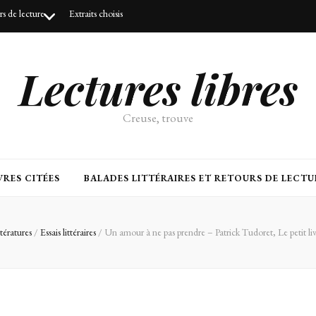
urs de lecture
Extraits choisis
Lectures libres
Creuse, trouve
RES CITÉES
BALADES LITTÉRAIRES ET RETOURS DE LECTU
ttératures
/
Essais littéraires
/
Un amour à ne pas prendre – Patrick Tudoret, Le petit liv