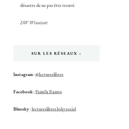
désastre de ne pas être trouvé.
DW Winnicott
SUR LES RÉSEAUX :
Instagram
:
@lectureslibres
Facebook
:
Paméla Ramos
Bluesky
:
lectureslibres.bsky.social