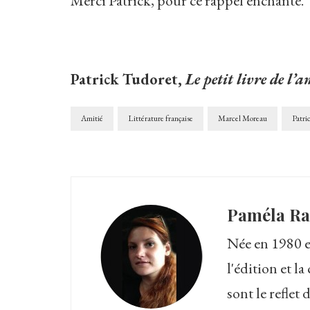
Merci Patrick, pour ce rappel enchanté.
Patrick Tudoret,
Le petit livre de l’a
Amitié
Littérature française
Marcel Moreau
Patri
Paméla R
Née en 1980 en
l'édition et 
sont le reflet