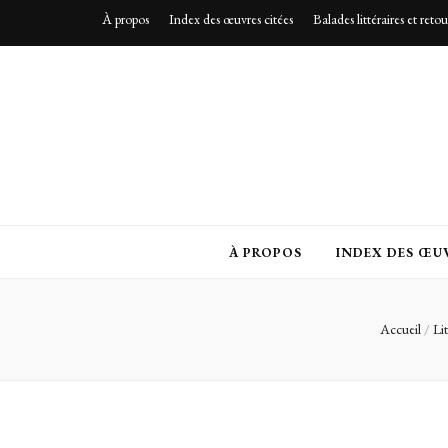
À propos
Index des œuvres citées
Balades littéraires et reto
À PROPOS
INDEX DES ŒUV
Accueil
/
Li