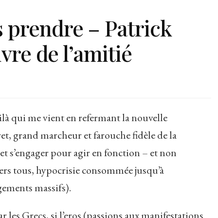
 prendre – Patrick
ivre de l’amitié
ilà qui me vient en refermant la nouvelle
t, grand marcheur et farouche fidèle de la
 et s’engager pour agir en fonction – et non
vers tous, hypocrisie consommée jusqu’à
gements massifs).
r les Grecs, si l’eros (passions aux manifestations