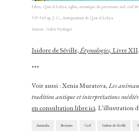
Libye, Qasr el-Lebya, église, mosaïque de pavement, nef, cerf dé
539-540 ap. J.-C., Antiquarium de Qasr el-Lebya.
Auteur : Galen Frysinger
Isidore de Séville,
Étymologies,
Livre XII
***
Voir aussi : Xenia Muratova,
Les animaux 
tradition antique et interprétations médiév
en consultation libre ici
.
L’illustration d
Animalia
Bestiaire
Cerf
Isidore de Séville
S