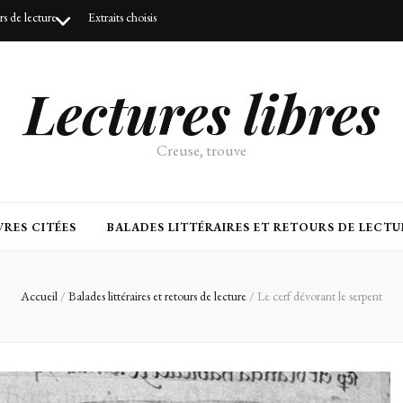
urs de lecture
Extraits choisis
Lectures libres
Creuse, trouve
RES CITÉES
BALADES LITTÉRAIRES ET RETOURS DE LECTU
Accueil
/
Balades littéraires et retours de lecture
/
Le cerf dévorant le serpent