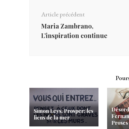
d'article
Article précédent
Maria Zambrano,
L’inspiration continue
Pours
Désord
Simon Leys, Prosper: les
Fernan
liens de la mer
Proses 