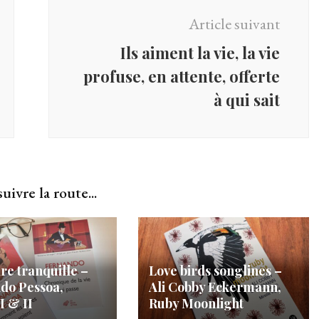
Article suivant
Ils aiment la vie, la vie
profuse, en attente, offerte
à qui sait
uivre la route...
re tranquille –
Love birds songlines –
do Pessoa,
Ali Cobby Eckermann,
I & II
Ruby Moonlight