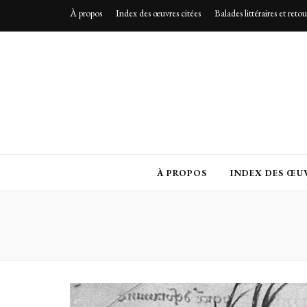
À propos
Index des œuvres citées
Balades littéraires et reto
À PROPOS
INDEX DES ŒUV