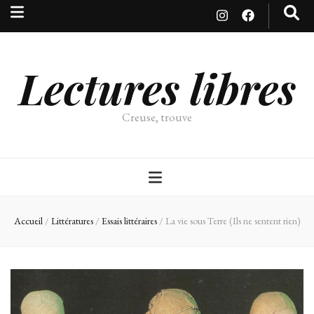
Lectures libres
Creuse, trouve
Accueil
/
Littératures
/
Essais littéraires
/
La vie sous Terre (Ils ne sentent rien)