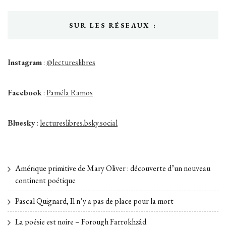
SUR LES RÉSEAUX :
Instagram
:
@lectureslibres
Facebook
:
Paméla Ramos
Bluesky
:
lectureslibres.bsky.social
Amérique primitive de Mary Oliver : découverte d’un nouveau
continent poétique
Pascal Quignard, Il n’y a pas de place pour la mort
La poésie est noire – Forough Farrokhzâd