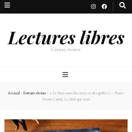
Lectures libres
Creuse, trouve
Accueil
/
Extraits choisis
/
« Le Bien aura des crocs et des griffes » – Pierre-
Henri Castel, Le Mal qui vient