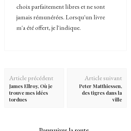
choix parfaitement libres et ne sont
jamais rémunérées. Lorsqu'un livre
m'a été offert, je l'indique.
Navigation
Article précédent
Article suivant
d'article
James Ellroy, Où je
Peter Matthiessen,
trouve mes idées
des tigres dans la
tordues
ville
Poursuivre la route...