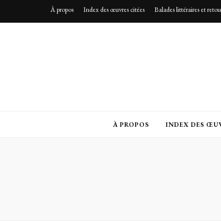
À propos
Index des œuvres citées
Balades littéraires et reto
À PROPOS
INDEX DES ŒUV