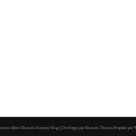
tures libres
Blossom Mommy Blog | Développé par
Blossom Themes
.Propulsé par
W