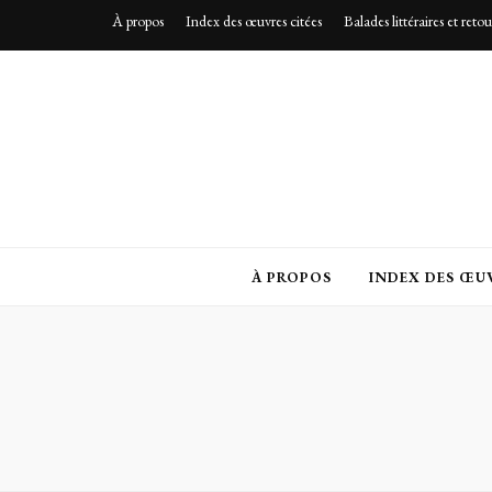
À propos
Index des œuvres citées
Balades littéraires et reto
À PROPOS
INDEX DES ŒUV