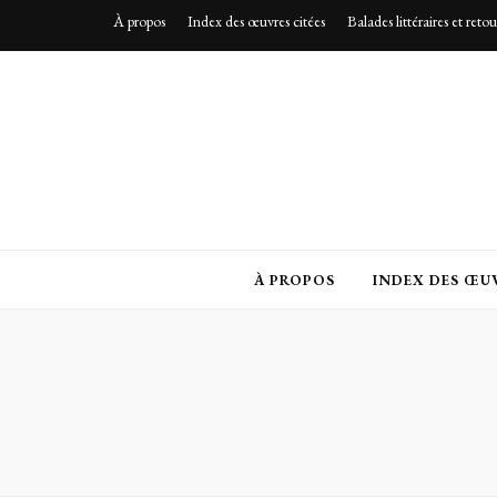
À propos
Index des œuvres citées
Balades littéraires et reto
À PROPOS
INDEX DES ŒUV