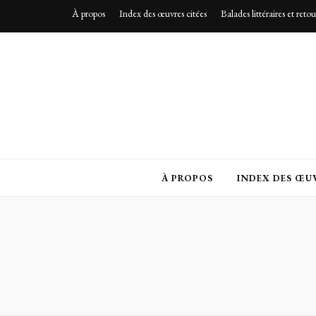
À propos
Index des œuvres citées
Balades littéraires et reto
À PROPOS
INDEX DES ŒUV