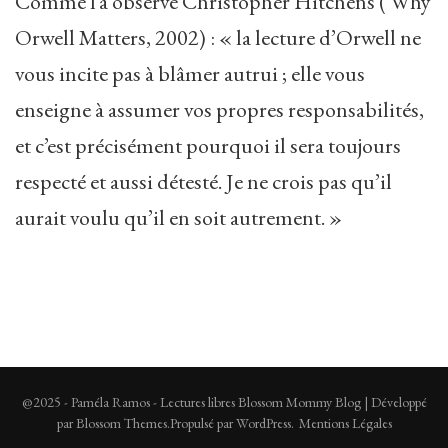
Comme l’a observé Christopher Hitchens ( Why
Orwell Matters, 2002) : « la lecture d’Orwell ne
vous incite pas à blâmer autrui ; elle vous
enseigne à assumer vos propres responsabilités,
et c’est précisément pourquoi il sera toujours
respecté et aussi détesté. Je ne crois pas qu’il
aurait voulu qu’il en soit autrement. »
@2025 - Paméla Ramos - Lectures libres
Blossom Mommy Blog | Développé
par
Blossom Themes
.Propulsé par
WordPress
.
Mentions Légales