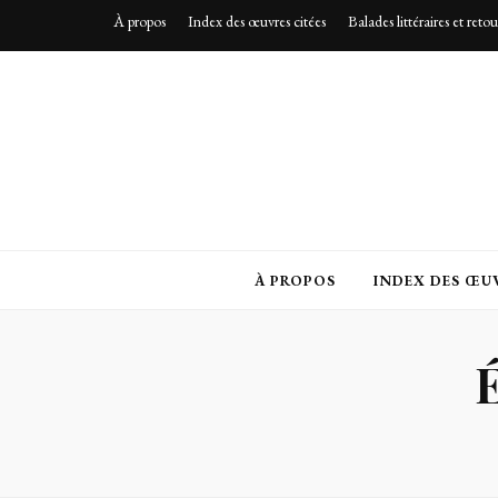
À propos
Index des œuvres citées
Balades littéraires et reto
À PROPOS
INDEX DES ŒUV
É