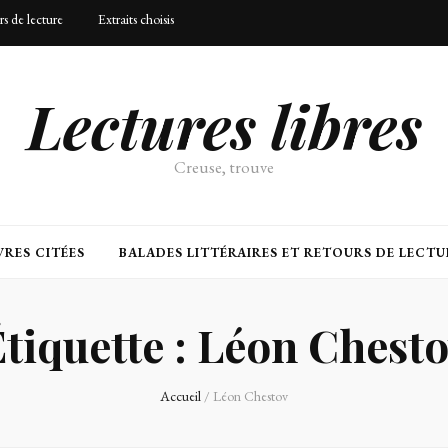
urs de lecture
Extraits choisis
Lectures libres
Creuse, trouve
RES CITÉES
BALADES LITTÉRAIRES ET RETOURS DE LECTU
tiquette :
Léon Chesto
Accueil
/
Léon Chestov