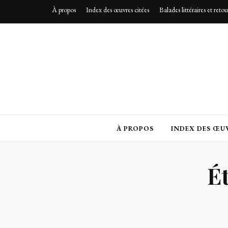
À propos
Index des œuvres citées
Balades littéraires et reto
À PROPOS
INDEX DES ŒUV
Ét