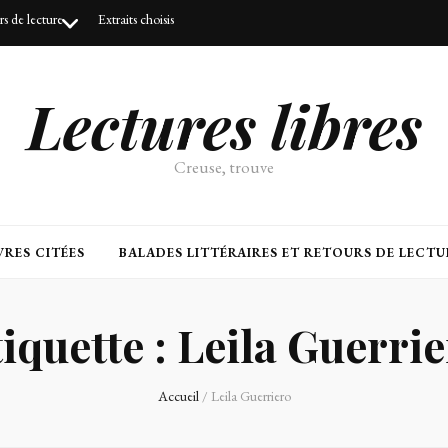
urs de lecture
Extraits choisis
Lectures libres
Creuse, trouve
RES CITÉES
BALADES LITTÉRAIRES ET RETOURS DE LECTU
iquette :
Leila Guerrie
Accueil
/
Leila Guerriero