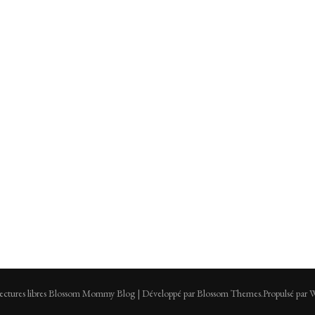
tures libres
Blossom Mommy Blog | Développé par
Blossom Themes
.Propulsé par
W