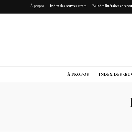
À propos
Index des œuvres citées
Balades littéraires et reto
À PROPOS
INDEX DES ŒUV