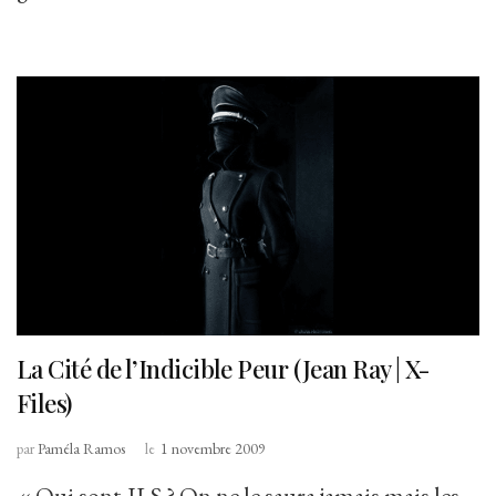
La Cité de l’Indicible Peur (Jean Ray | X-
Files)
par
Paméla Ramos
le
1 novembre 2009
« Qui sont-ILS ? On ne le saura jamais mais les