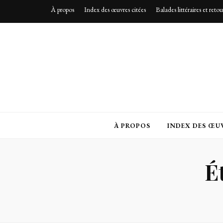
À propos
Index des œuvres citées
Balades littéraires et reto
À PROPOS
INDEX DES ŒUV
É