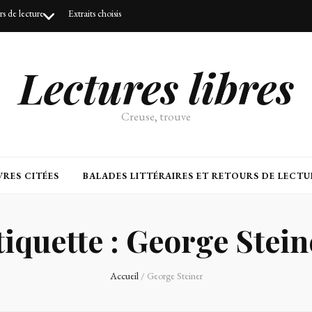
urs de lecture
Extraits choisis
Lectures libres
Creuse, trouve
RES CITÉES
BALADES LITTÉRAIRES ET RETOURS DE LECTU
tiquette :
George Stein
Accueil
/
George Steiner