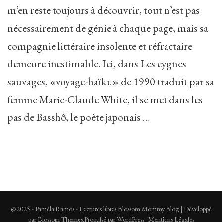
m’en reste toujours à découvrir, tout n’est pas
nécessairement de génie à chaque page, mais sa
compagnie littéraire insolente et réfractaire
demeure inestimable. Ici, dans Les cygnes
sauvages, «voyage-haïku» de 1990 traduit par sa
femme Marie-Claude White, il se met dans les
pas de Basshô, le poète japonais …
@2025 - Paméla Ramos - Lectures libres
Blossom Mommy Blog | Développé
par
Blossom Themes
.Propulsé par
WordPress
.
Mentions Légales