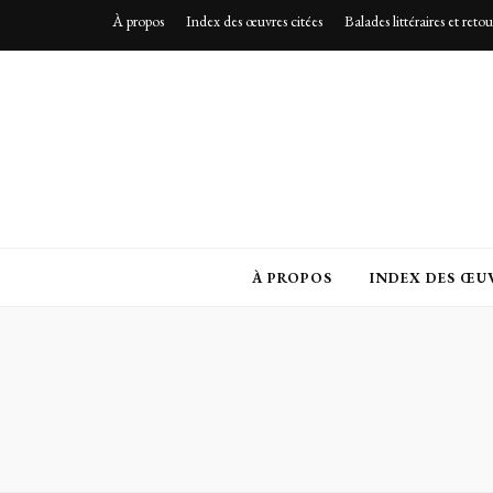
À propos
Index des œuvres citées
Balades littéraires et reto
À PROPOS
INDEX DES ŒUV