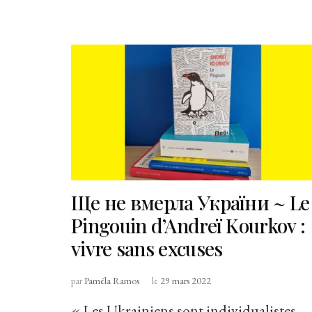
Ще не вмерла України ~ Le
Pingouin d’Andreï Kourkov :
vivre sans excuses
par
Paméla Ramos
le
29 mars 2022
« Les Ukrainiens sont individualistes,