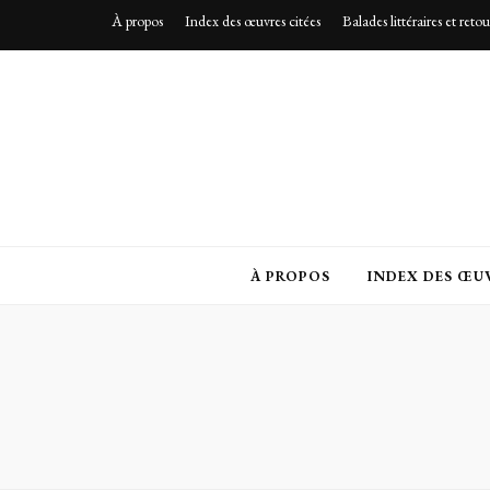
À propos
Index des œuvres citées
Balades littéraires et reto
À PROPOS
INDEX DES ŒUV