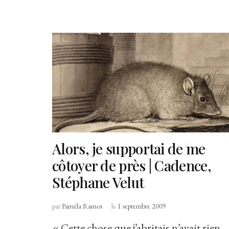
Alors, je supportai de me
côtoyer de près | Cadence,
Stéphane Velut
par
Paméla Ramos
le
1 septembre 2009
« Cette chose que j’abritais n’avait rien