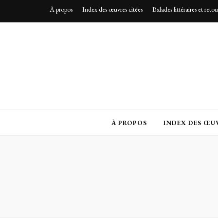
À propos
Index des œuvres citées
Balades littéraires et reto
À PROPOS
INDEX DES ŒUV