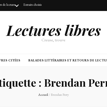
urs de lecture
Extraits choisis
Lectures libres
Creuse, trouve
RES CITÉES
BALADES LITTÉRAIRES ET RETOURS DE LECTU
tiquette :
Brendan Per
Accueil
/
Brendan Perry