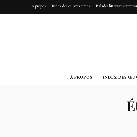
À propos
Index des œuvres citées
Balades littéraires et reto
À PROPOS
INDEX DES ŒUV
É