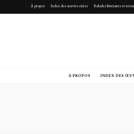
À propos
Index des œuvres citées
Balades littéraires et reto
À PROPOS
INDEX DES ŒUV