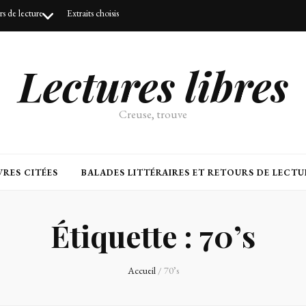
urs de lecture
Extraits choisis
Lectures libres
Creuse, trouve
RES CITÉES
BALADES LITTÉRAIRES ET RETOURS DE LECTU
Étiquette :
70’s
Accueil
/
70’s