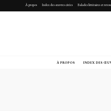
À propos
Index des œuvres citées
Balades littéraires et reto
À PROPOS
INDEX DES ŒUV