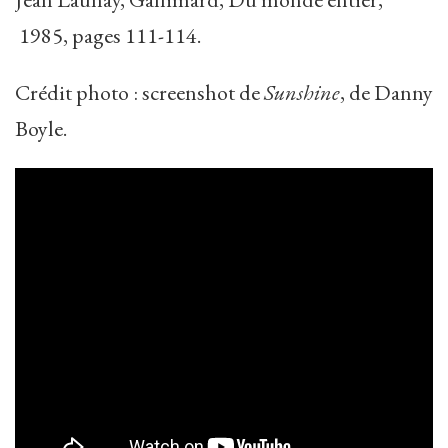
1985, pages 111-114.
Crédit photo : screenshot de
Sunshine
, de Danny
Boyle.