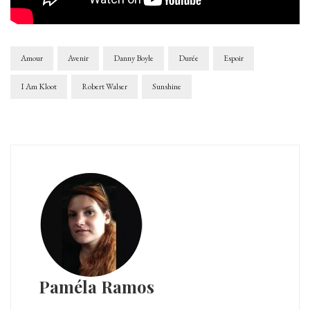
Amour
Avenir
Danny Boyle
Durée
Espoir
I Am Kloot
Robert Walser
Sunshine
Paméla Ramos