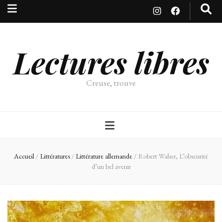
Lectures libres
Creuse, trouve
Accueil
/
Littératures
/
Littérature allemande
/
Robert Walser, L’obscurité
d’un bel avenir