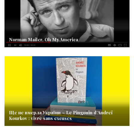
Norman Mailer, Oh My America
Ще не вмерла України ~ Le Pingouin d’Andreï
Kourkov : vivre sans excuses