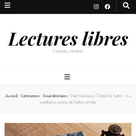
Lectures libres
Creuse, trouve
Accueil
/
Littératures
/
Essais littéraires
/
Paul Gadenne, L’Enfer de Sartre – La
souffrance morne de l’athée révolté