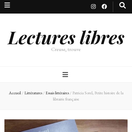
Lectures libres
Creuse, trouve
Accueil
/
Littératures
/
Essais littéraires
/
Patricia Sorel, Petite histoire de la
librairie française