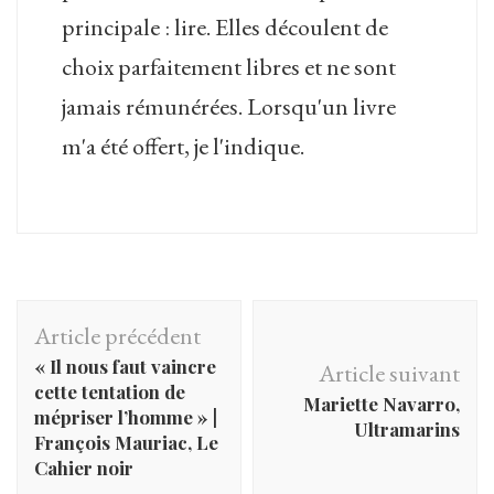
principale : lire. Elles découlent de
choix parfaitement libres et ne sont
jamais rémunérées. Lorsqu'un livre
m'a été offert, je l'indique.
Navigation
Article précédent
d'article
« Il nous faut vaincre
Article suivant
cette tentation de
Mariette Navarro,
mépriser l’homme » |
Ultramarins
François Mauriac, Le
Cahier noir