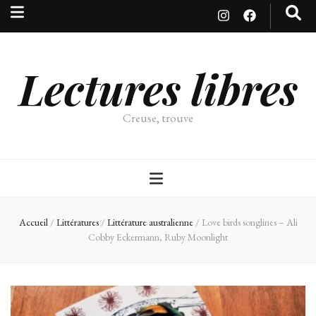
Lectures libres
Creuse, trouve
Accueil
/
Littératures
/
Littérature australienne
/
Love birds songlines – Ali
Cobby Eckermann, Ruby Moonlight