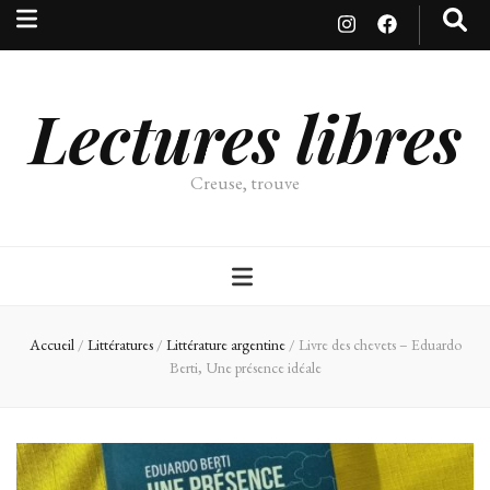
Lectures libres
Creuse, trouve
Accueil
/
Littératures
/
Littérature argentine
/
Livre des chevets – Eduardo
Berti, Une présence idéale