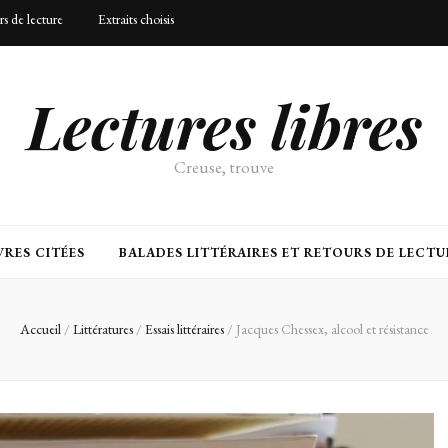
urs de lecture
Extraits choisis
Lectures libres
Creuse, trouve
RES CITÉES
BALADES LITTÉRAIRES ET RETOURS DE LECTU
Accueil
/
Littératures
/
Essais littéraires
/
Jacques Chessex, alcool et résistance