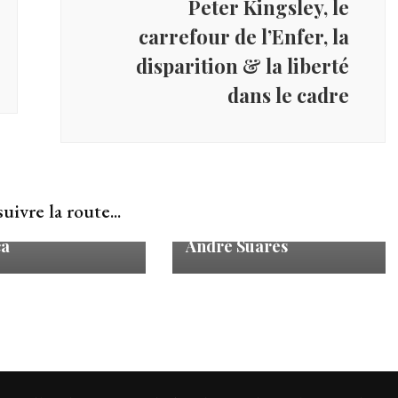
Peter Kingsley, le
carrefour de l’Enfer, la
disparition & la liberté
dans le cadre
Se retrancher contre la
uivre la route...
 Mailer, Oh My
plèbe – L’art du livre par
ca
André Suarès