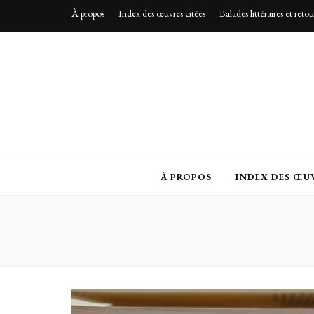
À propos
Index des œuvres citées
Balades littéraires et reto
À PROPOS
INDEX DES ŒUV