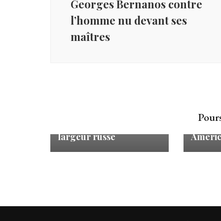
Georges Bernanos contre
l’homme nu devant ses
maîtres
Pours
Arséni Tarkovski et la
Norman
largeur russe
Ameri