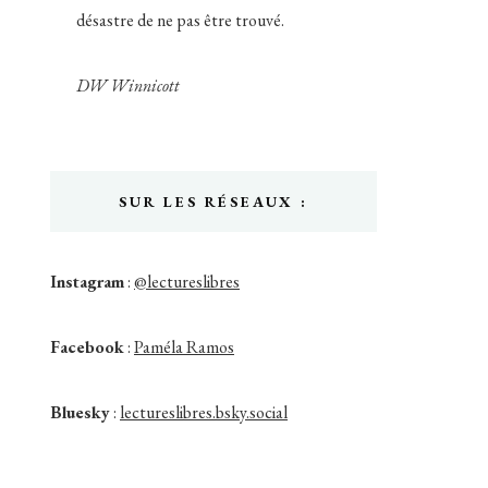
désastre de ne pas être trouvé.
DW Winnicott
SUR LES RÉSEAUX :
Instagram
:
@lectureslibres
Facebook
:
Paméla Ramos
Bluesky
:
lectureslibres.bsky.social