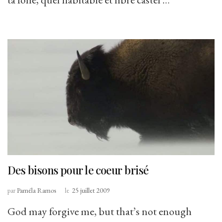
Des bisons pour le coeur brisé
par
Paméla Ramos
le
25 juillet 2009
God may forgive me, but that’s not enough