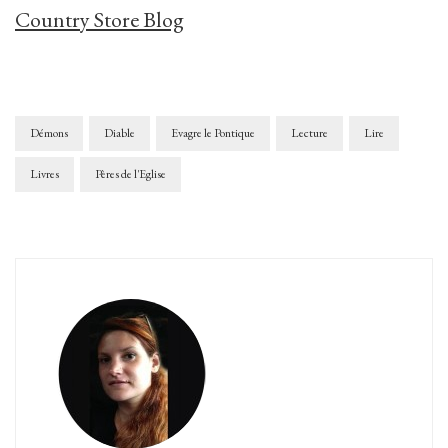
Country Store Blog
Démons
Diable
Evagre le Pontique
Lecture
Lire
Livres
Pères de l'Eglise