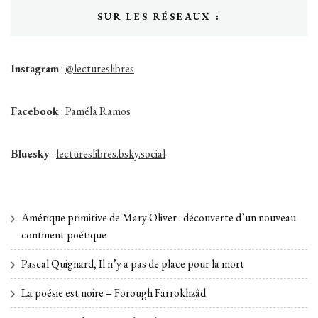
SUR LES RÉSEAUX :
Instagram
:
@lectureslibres
Facebook
:
Paméla Ramos
Bluesky
:
lectureslibres.bsky.social
Amérique primitive de Mary Oliver : découverte d’un nouveau
continent poétique
Pascal Quignard, Il n’y a pas de place pour la mort
La poésie est noire – Forough Farrokhzâd