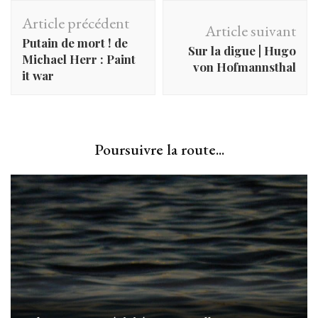
Navigation
Article précédent
Article suivant
d'article
Putain de mort ! de
Sur la digue | Hugo
Michael Herr : Paint
von Hofmannsthal
it war
Poursuivre la route...