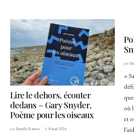
Po
Sn
par
Pa
« S
défi
Lire le dehors, écouter
s
que 
dedans – Gary Snyder,
où 
Poème pour les oiseaux
et o
l’a
par
Paméla Ramos
le
8 mai 2024