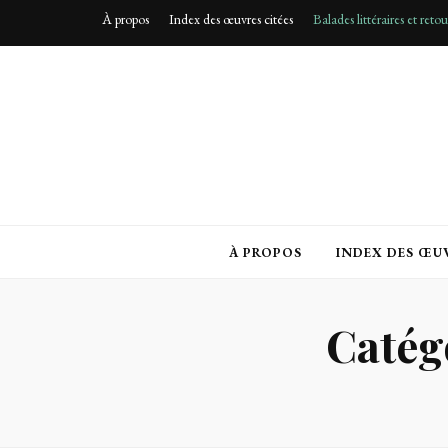
À propos
Index des œuvres citées
Balades littéraires et reto
À PROPOS
INDEX DES ŒUV
Catég