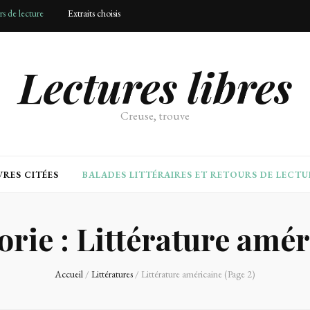
urs de lecture
Extraits choisis
Lectures libres
Creuse, trouve
RES CITÉES
BALADES LITTÉRAIRES ET RETOURS DE LECTU
orie :
Littérature amér
Accueil
/
Littératures
/
Littérature américaine
(Page 2)