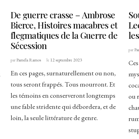
De guerre crasse – Ambrose
So
Bierce, Histoires macabres et
Le
flegmatiques de la Guerre de
le
Sécession
par
Pa
par
Paméla Ramos
le
12 septembre 2023
Ces 
En ces pages, surnaturellement ou non,
i
mys
tous seront frappés. Tous mourront. Et
coca
les témoins en conserveront longtemps
ou 
une fable stridente qui débordera, et de
cha
loin, la seule littérature de genre.
rum
stup